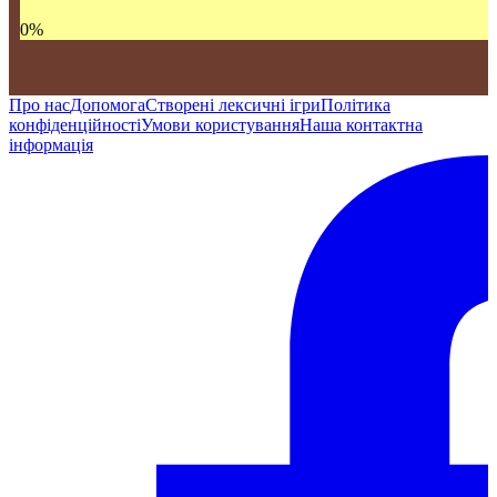
0
%
Про нас
Допомога
Створені лексичні ігри
Політика
конфіденційності
Умови користування
Наша контактна
інформація