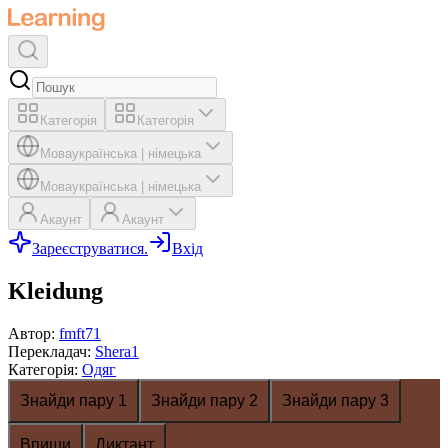
Категорія
Категорія
Мова
українська
|
німецька
Мова
українська
|
німецька
Акаунт
Акаунт
Зареєструватися.
Вхід
Kleidung
Автор
:
fmft71
Перекладач
:
Shera1
Категорія
:
Одяг
Знайди пару 1
Знайди пару 2
Знайди пару 3
Впиши
Диктант