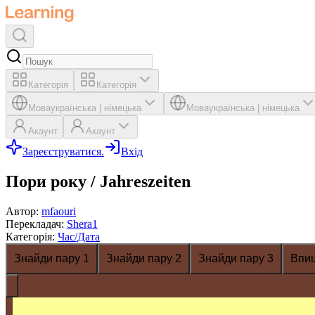
Категорія
Категорія
Мова
українська
|
німецька
Мова
українська
|
німецька
Акаунт
Акаунт
Зареєструватися.
Вхід
Пори року / Jahreszeiten
Автор
:
mfaouri
Перекладач
:
Shera1
Категорія
:
Час/Дата
Знайди пару 1
Знайди пару 2
Знайди пару 3
Впи