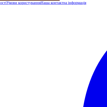
ості
Умови користування
Наша контактна інформація