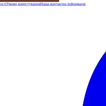
ості
Умови користування
Наша контактна інформація