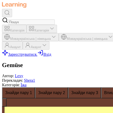
Категорія
Категорія
Мова
українська
|
німецька
Мова
українська
|
німецька
Акаунт
Акаунт
Зареєструватися.
Вхід
Gemüse
Автор
:
Lexy
Перекладач
:
Shera1
Категорія
:
Їжа
Знайди пару 1
Знайди пару 2
Знайди пару 3
Впи