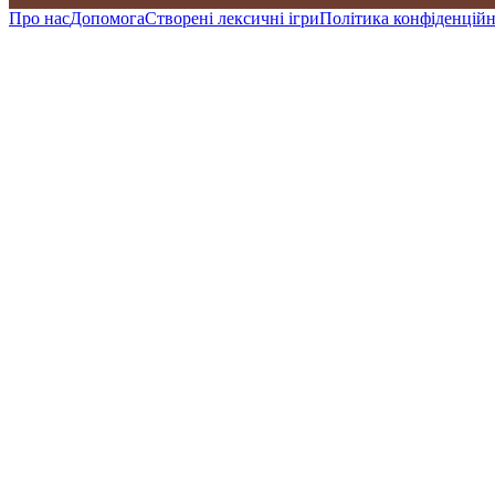
Про нас
Допомога
Створені лексичні ігри
Політика конфіденційн