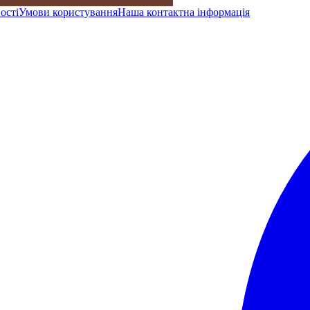
ості
Умови користування
Наша контактна інформація