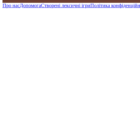
Про нас
Допомога
Створені лексичні ігри
Політика конфіденційн