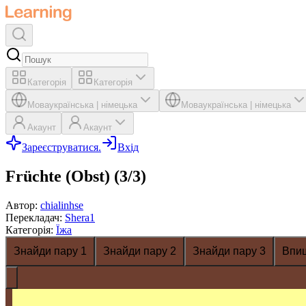
Категорія
Категорія
Мова
українська
|
німецька
Мова
українська
|
німецька
Акаунт
Акаунт
Зареєструватися.
Вхід
Früchte (Obst) (3/3)
Автор
:
chialinhse
Перекладач
:
Shera1
Категорія
:
Їжа
Знайди пару 1
Знайди пару 2
Знайди пару 3
Впи