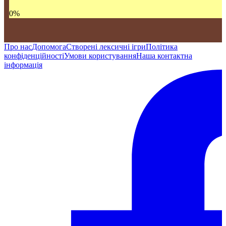
0
%
Про нас
Допомога
Створені лексичні ігри
Політика
конфіденційності
Умови користування
Наша контактна
інформація