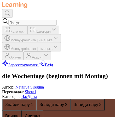
Категорія
Категорія
Мова
українська
|
німецька
Мова
українська
|
німецька
Акаунт
Акаунт
Зареєструватися.
Вхід
die Wochentage (beginnen mit Montag)
Автор
:
Nataliya Siregina
Перекладач
:
Shera1
Категорія
:
Час/Дата
Знайди пару 1
Знайди пару 2
Знайди пару 3
Впиши
Диктант