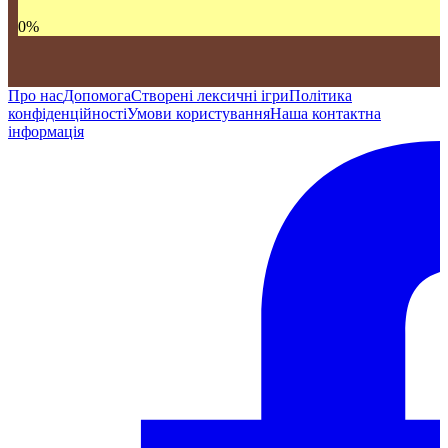
0
%
Про нас
Допомога
Створені лексичні ігри
Політика
конфіденційності
Умови користування
Наша контактна
інформація