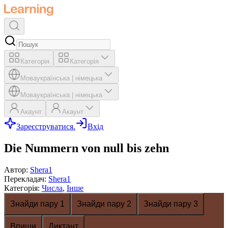
Категорія
Категорія
Мова
українська
|
німецька
Мова
українська
|
німецька
Акаунт
Акаунт
Зареєструватися.
Вхід
Die Nummern von null bis zehn
Автор
:
Shera1
Перекладач
:
Shera1
Категорія
:
Числа
,
Інше
Знайди пару 1
Знайди пару 2
Знайди пару 3
Впиши
Диктант