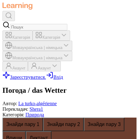
Категорія
Категорія
Мова
українська
|
німецька
Мова
українська
|
німецька
Акаунт
Акаунт
Зареєструватися.
Вхід
Погода / das Wetter
Автор
:
La turko-algérienne
Перекладач
:
Shera1
Категорія
:
Природа
Знайди пару 1
Знайди пару 2
Знайди пару 3
Впиши
Диктант