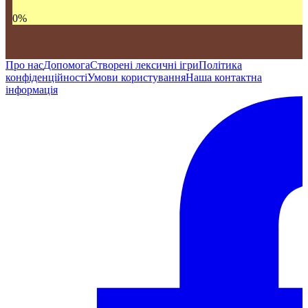
0
%
Про нас
Допомога
Створені лексичні ігри
Політика
конфіденційності
Умови користування
Наша контактна
інформація