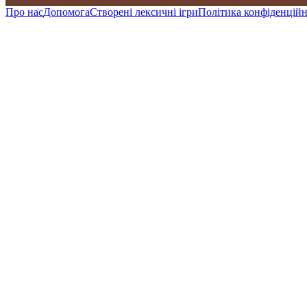
Про нас
Допомога
Створені лексичні ігри
Політика конфіденційн