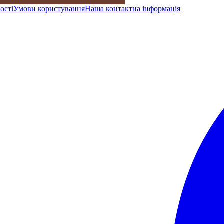
ості
Умови користування
Наша контактна інформація