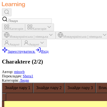
Категорія
Категорія
Мова
українська
|
німецька
Мова
українська
|
німецька
Акаунт
Акаунт
Зареєструватися.
Вхід
Charaktere (2/2)
Автор
:
missvb
Перекладач
:
Shera1
Категорія
:
Люди
Знайди пару 1
Знайди пару 2
Знайди пару 3
Впи