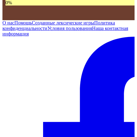
0
%
О нас
Помощь
Созданные лексические игры
Политика
конфиденциальности
Условия пользования
Наша контактная
информация