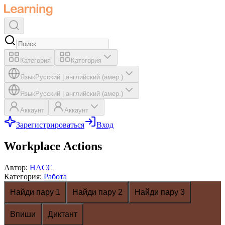
Категория
Категория
Язык
Русский
|
английский (амер.)
Язык
Русский
|
английский (амер.)
Аккаунт
Аккаунт
Зарегистрироваться
Вход
Workplace Actions
Автор
:
HACC
Категория
:
Работа
Найди пару 1
Найди пару 2
Найди пару 3
Впиши
Диктант