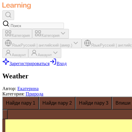
Категория
Категория
Язык
Русский
|
английский (амер.)
Язык
Русский
|
английс
Аккаунт
Аккаунт
Зарегистрироваться
Вход
Weather
Автор
:
Екатерина
Категория
:
Природа
Найди пару 1
Найди пару 2
Найди пару 3
Впиши