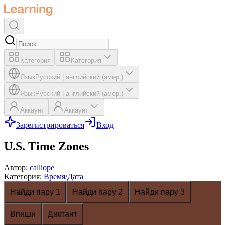
Категория
Категория
Язык
Русский
|
английский (амер.)
Язык
Русский
|
английский (амер.)
Аккаунт
Аккаунт
Зарегистрироваться
Вход
U.S. Time Zones
Автор
:
calliope
Категория
:
Время/Дата
Найди пару 1
Найди пару 2
Найди пару 3
Впиши
Диктант