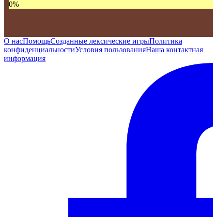
0
%
О нас
Помощь
Созданные лексические игры
Политика
конфиденциальности
Условия пользования
Наша контактная
информация