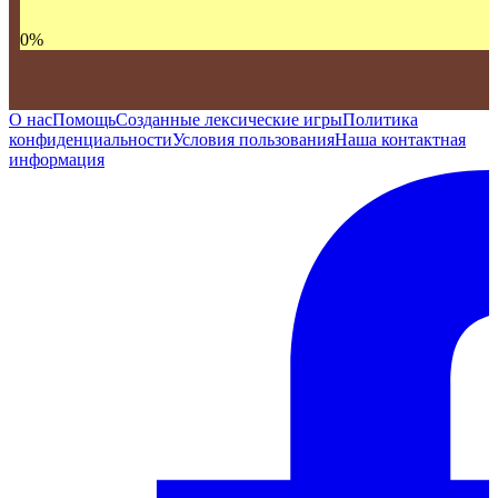
0
%
О нас
Помощь
Созданные лексические игры
Политика
конфиденциальности
Условия пользования
Наша контактная
информация