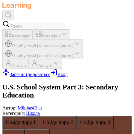
Категория
Категория
Язык
Русский
|
английский (амер.)
Язык
Русский
|
английский (амер.)
Аккаунт
Аккаунт
Зарегистрироваться
Вход
U.S. School System Part 3: Secondary
Education
Автор
:
MilpitasChat
Категория
:
Школа
Найди пару 1
Найди пару 2
Найди пару 3