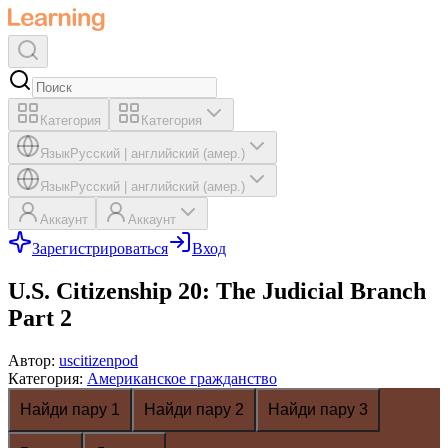
Категория
Категория
Язык
Русский
|
английский (амер.)
Язык
Русский
|
английский (амер.)
Аккаунт
Аккаунт
Зарегистрироваться
Вход
U.S. Citizenship 20: The Judicial Branch
Part 2
Автор
:
uscitizenpod
Категория
:
Американское гражданство
Найди пару 1
Найди пару 2
Найди пару 3