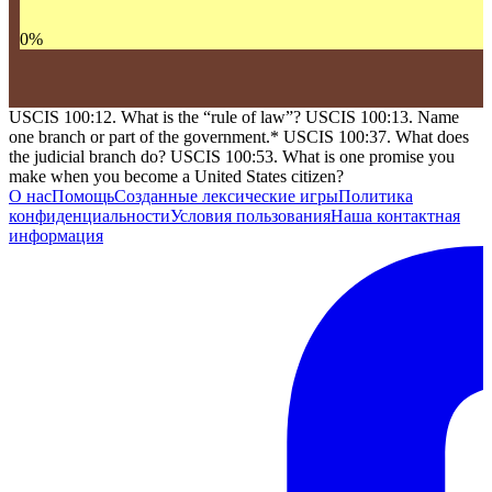
0
%
USCIS 100:12. What is the “rule of law”? USCIS 100:13. Name
one branch or part of the government.* USCIS 100:37. What does
the judicial branch do? USCIS 100:53. What is one promise you
make when you become a United States citizen?
О нас
Помощь
Созданные лексические игры
Политика
конфиденциальности
Условия пользования
Наша контактная
информация