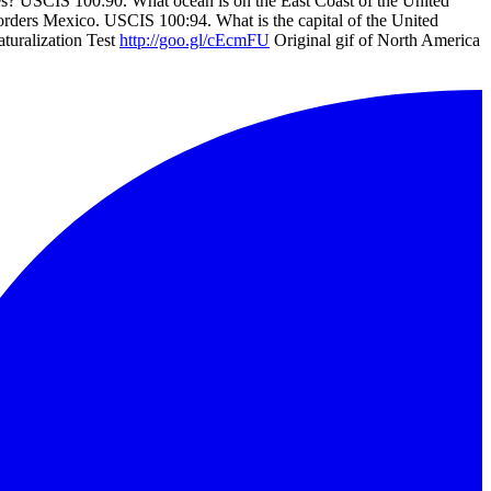
es? USCIS 100:90. What ocean is on the East Coast of the United
rders Mexico. USCIS 100:94. What is the capital of the United
turalization Test
http://goo.gl/cEcmFU
Original gif of North America