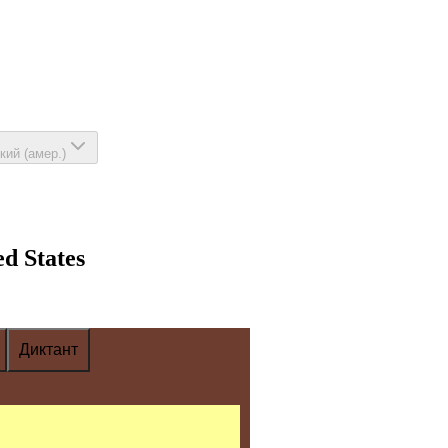
кий (амер.)
d States
Диктант