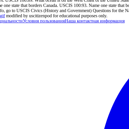
es. USCIS 100:89. What ocean is on the West Coast of the United Stat
one state that borders Canada. USCIS 100:93. Name one state that bo
fo, go to USCIS Civics (History and Government) Questions for the Na
gif
modified by uscitizenpod for educational purposes only.
циальности
Условия пользования
Наша контактная информация