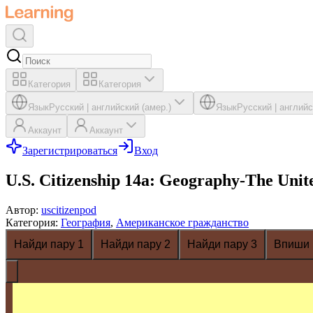
Категория
Категория
Язык
Русский
|
английский (амер.)
Язык
Русский
|
английс
Аккаунт
Аккаунт
Зарегистрироваться
Вход
U.S. Citizenship 14a: Geography-The Unite
Автор
:
uscitizenpod
Категория
:
География
,
Американское гражданство
Найди пару 1
Найди пару 2
Найди пару 3
Впиши