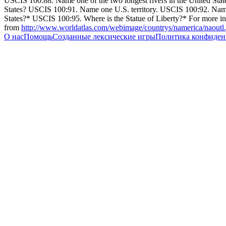
USCIS 100:88. Name one of the two longest rivers in the United Stat
States? USCIS 100:91. Name one U.S. territory. USCIS 100:92. Name 
States?* USCIS 100:95. Where is the Statue of Liberty?* For more in
from
http://www.worldatlas.com/webimage/countrys/namerica/naoutl.
О нас
Помощь
Созданные лексические игры
Политика конфиден