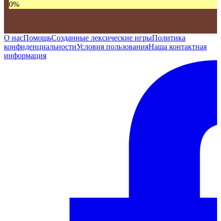
0
%
О нас
Помощь
Созданные лексические игры
Политика
конфиденциальности
Условия пользования
Наша контактная
информация