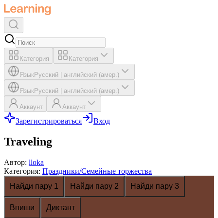
Категория
Категория
Язык
Русский
|
английский (амер.)
Язык
Русский
|
английский (амер.)
Аккаунт
Аккаунт
Зарегистрироваться
Вход
Traveling
Автор
:
lloka
Категория
:
Праздники/Семейные торжества
Найди пару 1
Найди пару 2
Найди пару 3
Впиши
Диктант