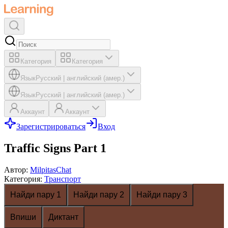
Категория
Категория
Язык
Русский
|
английский (амер.)
Язык
Русский
|
английский (амер.)
Аккаунт
Аккаунт
Зарегистрироваться
Вход
Traffic Signs Part 1
Автор
:
MilpitasChat
Категория
:
Транспорт
Найди пару 1
Найди пару 2
Найди пару 3
Впиши
Диктант