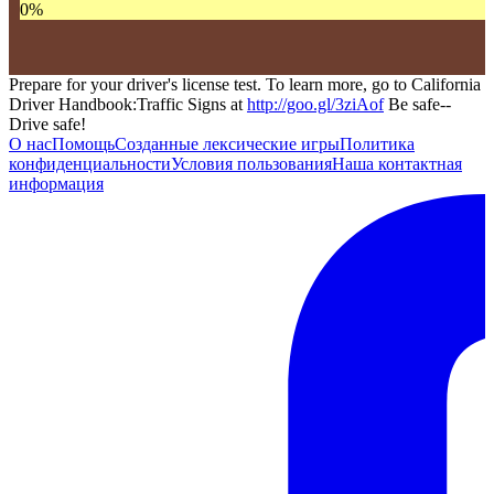
0
%
Prepare for your driver's license test. To learn more, go to California
Driver Handbook:Traffic Signs at
http://goo.gl/3ziAof
Be safe--
Drive safe!
О нас
Помощь
Созданные лексические игры
Политика
конфиденциальности
Условия пользования
Наша контактная
информация