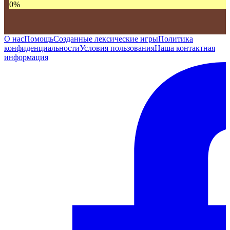
0
%
О нас
Помощь
Созданные лексические игры
Политика
конфиденциальности
Условия пользования
Наша контактная
информация