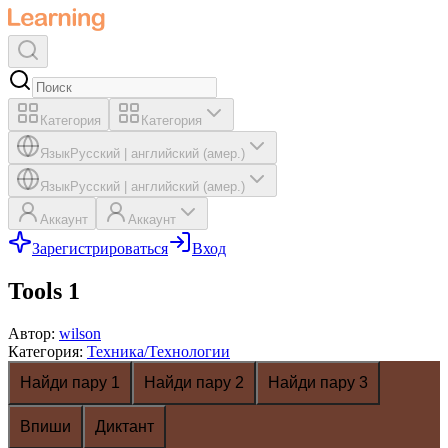
Категория
Категория
Язык
Русский
|
английский (амер.)
Язык
Русский
|
английский (амер.)
Аккаунт
Аккаунт
Зарегистрироваться
Вход
Tools 1
Автор
:
wilson
Категория
:
Техника/Технологии
Найди пару 1
Найди пару 2
Найди пару 3
Впиши
Диктант