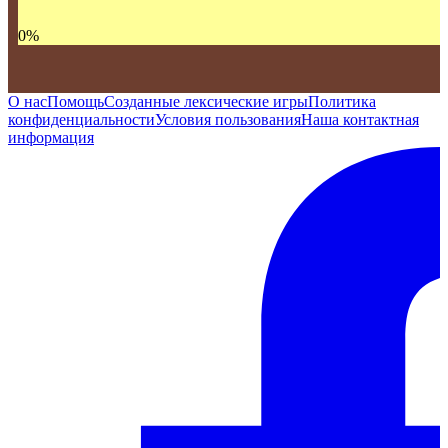
0
%
О нас
Помощь
Созданные лексические игры
Политика
конфиденциальности
Условия пользования
Наша контактная
информация