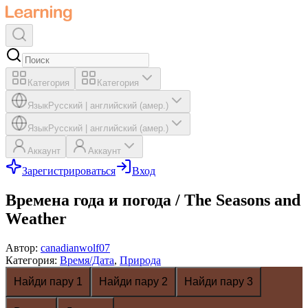
Категория
Категория
Язык
Русский
|
английский (амер.)
Язык
Русский
|
английский (амер.)
Аккаунт
Аккаунт
Зарегистрироваться
Вход
Времена года и погода / The Seasons and
Weather
Автор
:
canadianwolf07
Категория
:
Время/Дата
,
Природа
Найди пару 1
Найди пару 2
Найди пару 3