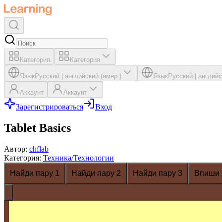
Категория
Категория
Язык
Русский
|
английский (амер.)
Язык
Русский
|
английс
Аккаунт
Аккаунт
Зарегистрироваться
Вход
Tablet Basics
Автор
:
chflab
Категория
:
Техника/Технологии
Найди пару 1
Найди пару 2
Найди пару 3
Впиши