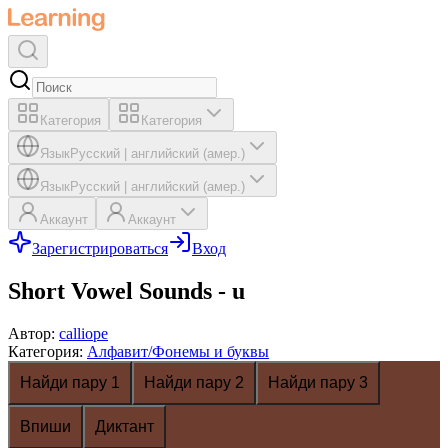
Категория
Категория
Язык
Русский
|
английский (амер.)
Язык
Русский
|
английский (амер.)
Аккаунт
Аккаунт
Зарегистрироваться
Вход
Short Vowel Sounds - u
Автор
:
calliope
Категория
:
Алфавит/Фонемы и буквы
Найди пару 1
Найди пару 2
Найди пару 3
Впиши
Диктант