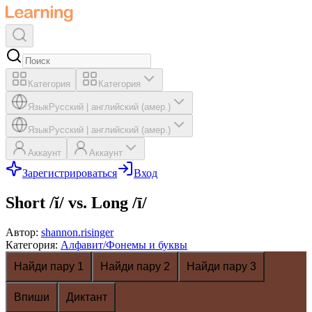
Категория
Категория
Язык
Русский
|
английский (амер.)
Язык
Русский
|
английский (амер.)
Аккаунт
Аккаунт
Зарегистрироваться
Вход
Short /ĭ/ vs. Long /ī/
Автор
:
shannon.risinger
Категория
:
Алфавит/Фонемы и буквы
Найди пару 1
Найди пару 2
Найди пару 3
Впиши
Диктант