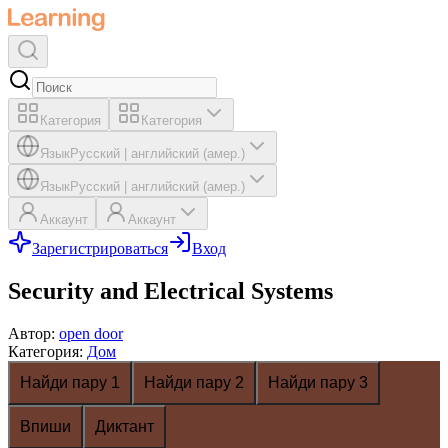
Категория
Категория
Язык
Русский
|
английский (амер.)
Язык
Русский
|
английский (амер.)
Аккаунт
Аккаунт
Зарегистрироваться
Вход
Security and Electrical Systems
Автор
:
open door
Категория
:
Дом
Найди пару 1
Найди пару 2
Найди пару 3
Впиши
Диктант