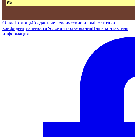
0
%
О нас
Помощь
Созданные лексические игры
Политика
конфиденциальности
Условия пользования
Наша контактная
информация