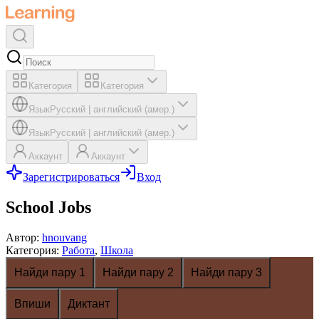
Категория
Категория
Язык
Русский
|
английский (амер.)
Язык
Русский
|
английский (амер.)
Аккаунт
Аккаунт
Зарегистрироваться
Вход
School Jobs
Автор
:
hnouvang
Категория
:
Работа
,
Школа
Найди пару 1
Найди пару 2
Найди пару 3
Впиши
Диктант