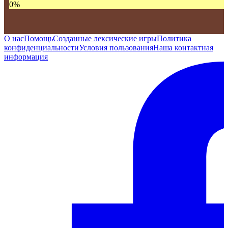
0
%
О нас
Помощь
Созданные лексические игры
Политика
конфиденциальности
Условия пользования
Наша контактная
информация