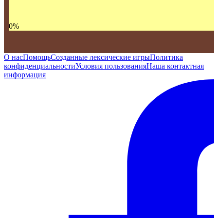
0
%
О нас
Помощь
Созданные лексические игры
Политика
конфиденциальности
Условия пользования
Наша контактная
информация