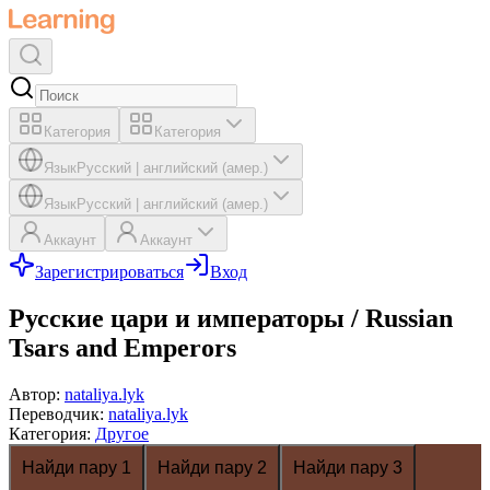
Категория
Категория
Язык
Русский
|
английский (амер.)
Язык
Русский
|
английский (амер.)
Аккаунт
Аккаунт
Зарегистрироваться
Вход
Русские цари и императоры / Russian
Tsars and Emperors
Автор
:
nataliya.lyk
Переводчик
:
nataliya.lyk
Категория
:
Другое
Найди пару 1
Найди пару 2
Найди пару 3