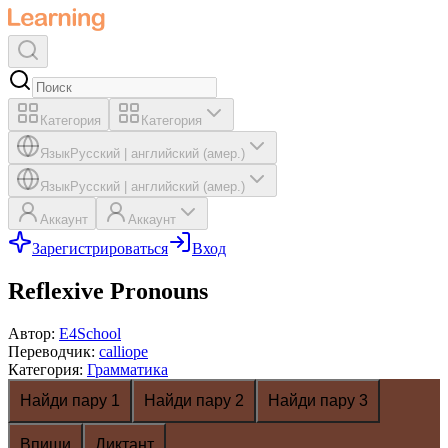
Категория
Категория
Язык
Русский
|
английский (амер.)
Язык
Русский
|
английский (амер.)
Аккаунт
Аккаунт
Зарегистрироваться
Вход
Reflexive Pronouns
Автор
:
E4School
Переводчик
:
calliope
Категория
:
Грамматика
Найди пару 1
Найди пару 2
Найди пару 3
Впиши
Диктант