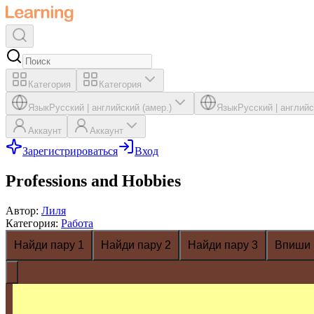
Категория
Категория
Язык
Русский
|
английский (амер.)
Язык
Русский
|
английс
Аккаунт
Аккаунт
Зарегистрироваться
Вход
Professions and Hobbies
Автор
:
Лиля
Категория
:
Работа
Найди пару 1
Найди пару 2
Найди пару 3
Впиши