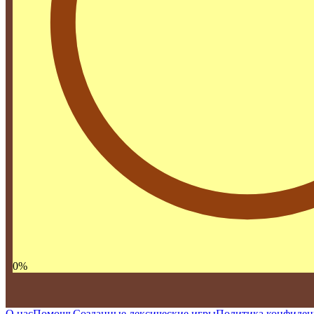
0
%
О нас
Помощь
Созданные лексические игры
Политика конфиден