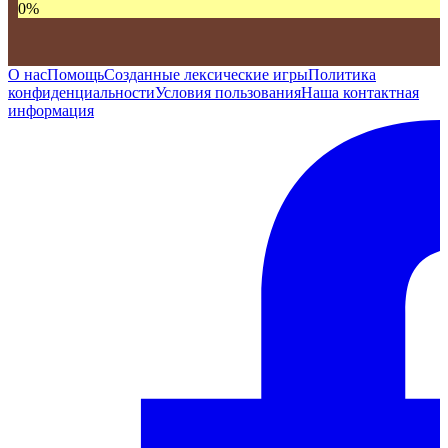
0
%
О нас
Помощь
Созданные лексические игры
Политика
конфиденциальности
Условия пользования
Наша контактная
информация