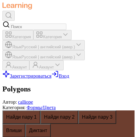
Категория
Категория
Язык
Русский
|
английский (амер.)
Язык
Русский
|
английский (амер.)
Аккаунт
Аккаунт
Зарегистрироваться
Вход
Polygons
Автор
:
calliope
Категория
:
Формы/Цвета
Найди пару 1
Найди пару 2
Найди пару 3
Впиши
Диктант