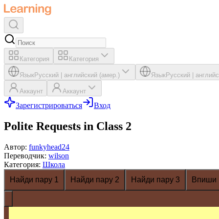
Категория
Категория
Язык
Русский
|
английский (амер.)
Язык
Русский
|
английс
Аккаунт
Аккаунт
Зарегистрироваться
Вход
Polite Requests in Class 2
Автор
:
funkyhead24
Переводчик
:
wilson
Категория
:
Школа
Найди пару 1
Найди пару 2
Найди пару 3
Впиши