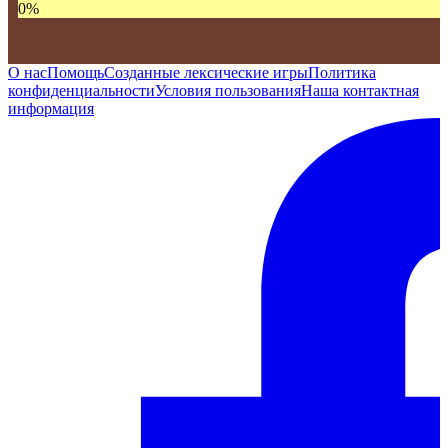
0
%
О нас
Помощь
Созданные лексические игры
Политика
конфиденциальности
Условия пользования
Наша контактная
информация