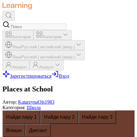
Категория
Категория
Язык
Русский
|
английский (амер.)
Язык
Русский
|
английский (амер.)
Аккаунт
Аккаунт
Зарегистрироваться
Вход
Places at School
Автор
:
KatarzynaOls1983
Категория
:
Школа
Найди пару 1
Найди пару 2
Найди пару 3
Впиши
Диктант