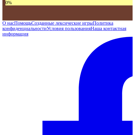
0
%
О нас
Помощь
Созданные лексические игры
Политика
конфиденциальности
Условия пользования
Наша контактная
информация