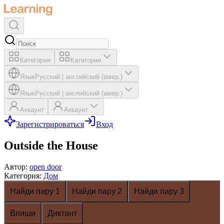
Категория
Категория
Язык
Русский
|
английский (амер.)
Язык
Русский
|
английский (амер.)
Аккаунт
Аккаунт
Зарегистрироваться
Вход
Outside the House
Автор
:
open door
Категория
:
Дом
Найди пару 1
Найди пару 2
Найди пару 3
Впиши
Диктант