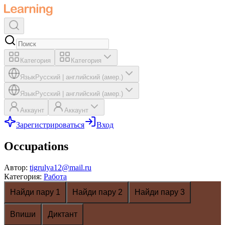
Категория
Категория
Язык
Русский
|
английский (амер.)
Язык
Русский
|
английский (амер.)
Аккаунт
Аккаунт
Зарегистрироваться
Вход
Occupations
Автор
:
tigrulya12@mail.ru
Категория
:
Работа
Найди пару 1
Найди пару 2
Найди пару 3
Впиши
Диктант