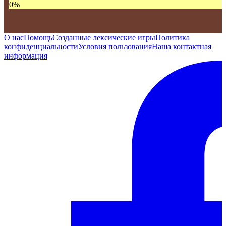
0
%
О нас
Помощь
Созданные лексические игры
Политика
конфиденциальности
Условия пользования
Наша контактная
информация