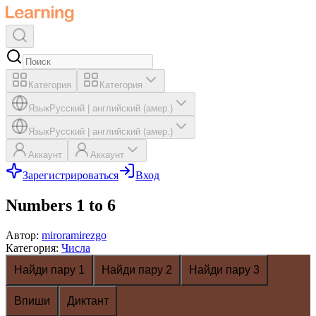
Категория
Категория
Язык
Русский
|
английский (амер.)
Язык
Русский
|
английский (амер.)
Аккаунт
Аккаунт
Зарегистрироваться
Вход
Numbers 1 to 6
Автор
:
miroramirezgo
Категория
:
Числа
Найди пару 1
Найди пару 2
Найди пару 3
Впиши
Диктант