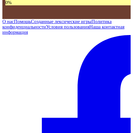
0
%
О нас
Помощь
Созданные лексические игры
Политика
конфиденциальности
Условия пользования
Наша контактная
информация