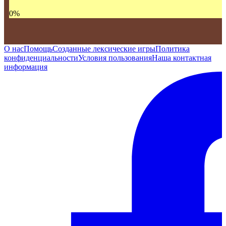
0
%
О нас
Помощь
Созданные лексические игры
Политика
конфиденциальности
Условия пользования
Наша контактная
информация