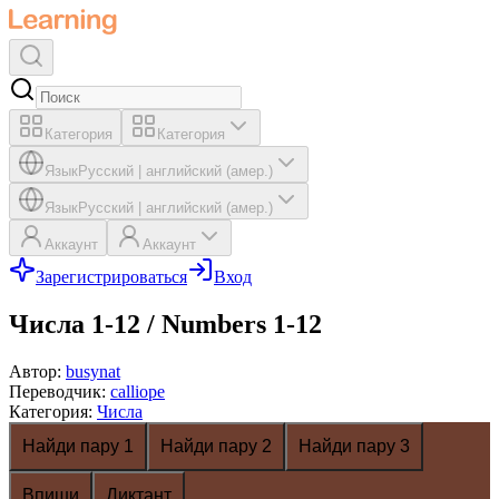
Категория
Категория
Язык
Русский
|
английский (амер.)
Язык
Русский
|
английский (амер.)
Аккаунт
Аккаунт
Зарегистрироваться
Вход
Числа 1-12 / Numbers 1-12
Автор
:
busynat
Переводчик
:
calliope
Категория
:
Числа
Найди пару 1
Найди пару 2
Найди пару 3
Впиши
Диктант