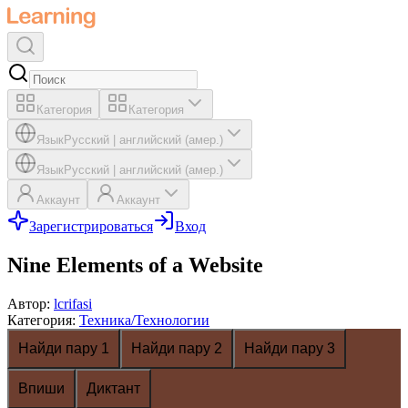
Категория
Категория
Язык
Русский
|
английский (амер.)
Язык
Русский
|
английский (амер.)
Аккаунт
Аккаунт
Зарегистрироваться
Вход
Nine Elements of a Website
Автор
:
lcrifasi
Категория
:
Техника/Технологии
Найди пару 1
Найди пару 2
Найди пару 3
Впиши
Диктант