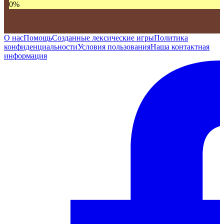
0
%
О нас
Помощь
Созданные лексические игры
Политика
конфиденциальности
Условия пользования
Наша контактная
информация