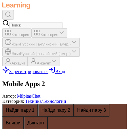
Категория
Категория
Язык
Русский
|
английский (амер.)
Язык
Русский
|
английский (амер.)
Аккаунт
Аккаунт
Зарегистрироваться
Вход
Mobile Apps 2
Автор
:
MilpitasChat
Категория
:
Техника/Технологии
Найди пару 1
Найди пару 2
Найди пару 3
Впиши
Диктант