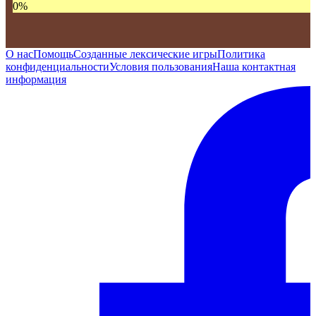
0
%
О нас
Помощь
Созданные лексические игры
Политика
конфиденциальности
Условия пользования
Наша контактная
информация