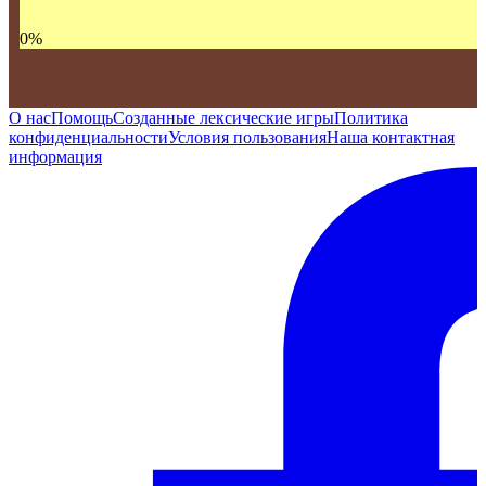
0
%
О нас
Помощь
Созданные лексические игры
Политика
конфиденциальности
Условия пользования
Наша контактная
информация