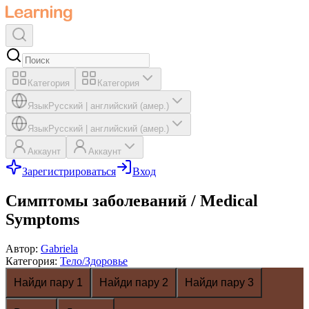
Категория
Категория
Язык
Русский
|
английский (амер.)
Язык
Русский
|
английский (амер.)
Аккаунт
Аккаунт
Зарегистрироваться
Вход
Симптомы заболеваний / Medical
Symptoms
Автор
:
Gabriela
Категория
:
Тело/Здоровье
Найди пару 1
Найди пару 2
Найди пару 3