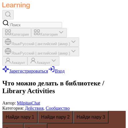
Категория
Категория
Язык
Русский
|
английский (амер.)
Язык
Русский
|
английский (амер.)
Аккаунт
Аккаунт
Зарегистрироваться
Вход
Что можно делать в библиотеке /
Library Activities
Автор
:
MilpitasChat
Категория
:
Действия
,
Сообщество
Найди пару 1
Найди пару 2
Найди пару 3