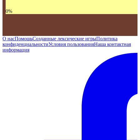
0
%
О нас
Помощь
Созданные лексические игры
Политика
конфиденциальности
Условия пользования
Наша контактная
информация