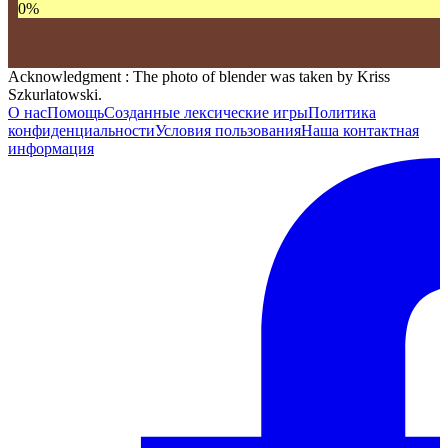
0
%
Acknowledgment : The photo of blender was taken by Kriss
Szkurlatowski.
О нас
Помощь
Созданные лексические игры
Политика
конфиденциальности
Условия пользования
Наша контактная
информация