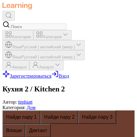
Категория
Категория
Язык
Русский
|
английский (амер.)
Язык
Русский
|
английский (амер.)
Аккаунт
Аккаунт
Зарегистрироваться
Вход
Кухня 2 / Kitchen 2
Автор
:
timhiatt
Категория
:
Дом
Найди пару 1
Найди пару 2
Найди пару 3
Впиши
Диктант