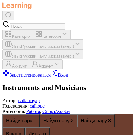
Категория
Категория
Язык
Русский
|
английский (амер.)
Язык
Русский
|
английский (амер.)
Аккаунт
Аккаунт
Зарегистрироваться
Вход
Instruments and Musicians
Автор
:
rvillarroyap
Переводчик
:
calliope
Категория
:
Работа
,
Спорт/Хобби
Найди пару 1
Найди пару 2
Найди пару 3
Впиши
Диктант