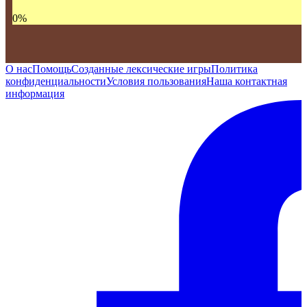
0
%
О нас
Помощь
Созданные лексические игры
Политика
конфиденциальности
Условия пользования
Наша контактная
информация