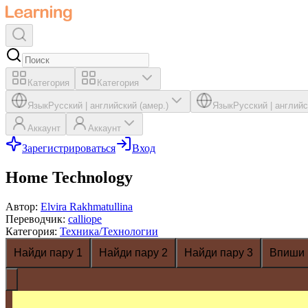
Категория
Категория
Язык
Русский
|
английский (амер.)
Язык
Русский
|
английс
Аккаунт
Аккаунт
Зарегистрироваться
Вход
Home Technology
Автор
:
Elvira Rakhmatullina
Переводчик
:
calliope
Категория
:
Техника/Технологии
Найди пару 1
Найди пару 2
Найди пару 3
Впиши