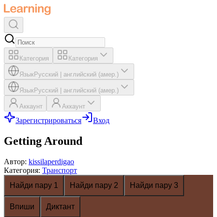
Категория
Категория
Язык
Русский
|
английский (амер.)
Язык
Русский
|
английский (амер.)
Аккаунт
Аккаунт
Зарегистрироваться
Вход
Getting Around
Автор
:
kissilaperdigao
Категория
:
Транспорт
Найди пару 1
Найди пару 2
Найди пару 3
Впиши
Диктант