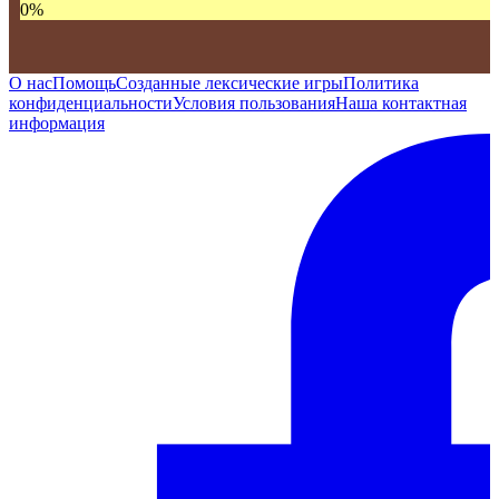
0
%
О нас
Помощь
Созданные лексические игры
Политика
конфиденциальности
Условия пользования
Наша контактная
информация