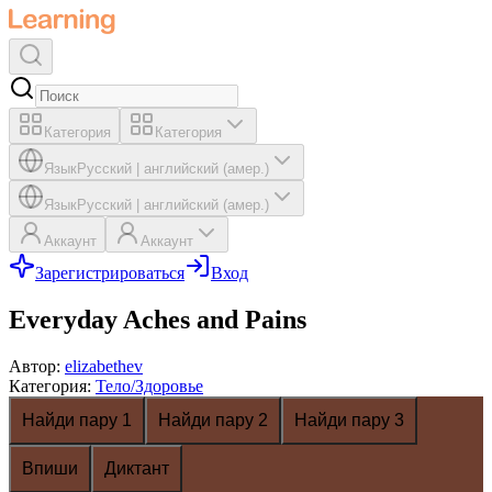
Категория
Категория
Язык
Русский
|
английский (амер.)
Язык
Русский
|
английский (амер.)
Аккаунт
Аккаунт
Зарегистрироваться
Вход
Everyday Aches and Pains
Автор
:
elizabethev
Категория
:
Тело/Здоровье
Найди пару 1
Найди пару 2
Найди пару 3
Впиши
Диктант