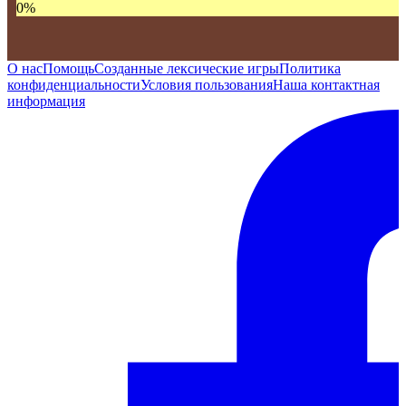
0
%
О нас
Помощь
Созданные лексические игры
Политика
конфиденциальности
Условия пользования
Наша контактная
информация