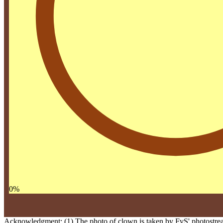
0
%
Acknowledgment: (1) The photo of clown is taken by FvS' photostrea