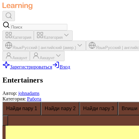
Категория
Категория
Язык
Русский
|
английский (амер.)
Язык
Русский
|
английс
Аккаунт
Аккаунт
Зарегистрироваться
Вход
Entertainers
Автор
:
johnadams
Категория
:
Работа
Найди пару 1
Найди пару 2
Найди пару 3
Впиши