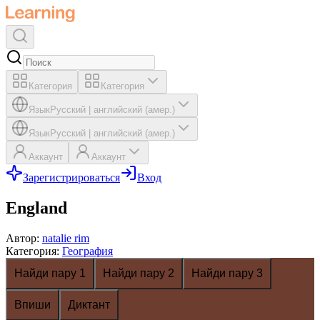
Категория
Категория
Язык
Русский
|
английский (амер.)
Язык
Русский
|
английский (амер.)
Аккаунт
Аккаунт
Зарегистрироваться
Вход
England
Автор
:
natalie rim
Категория
:
География
Найди пару 1
Найди пару 2
Найди пару 3
Впиши
Диктант