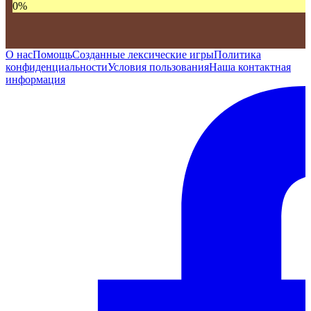
0
%
О нас
Помощь
Созданные лексические игры
Политика
конфиденциальности
Условия пользования
Наша контактная
информация