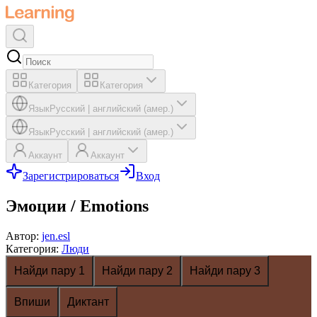
Категория
Категория
Язык
Русский
|
английский (амер.)
Язык
Русский
|
английский (амер.)
Аккаунт
Аккаунт
Зарегистрироваться
Вход
Эмоции / Emotions
Автор
:
jen.esl
Категория
:
Люди
Найди пару 1
Найди пару 2
Найди пару 3
Впиши
Диктант