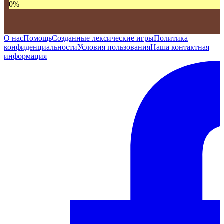
0
%
О нас
Помощь
Созданные лексические игры
Политика
конфиденциальности
Условия пользования
Наша контактная
информация