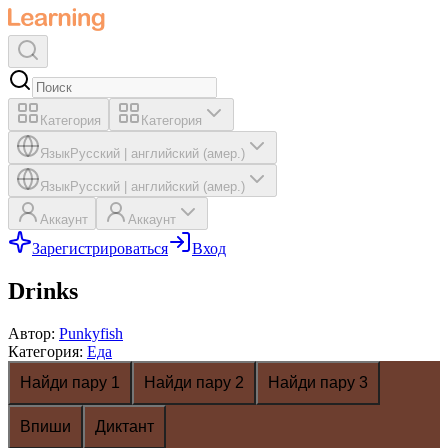
Категория
Категория
Язык
Русский
|
английский (амер.)
Язык
Русский
|
английский (амер.)
Аккаунт
Аккаунт
Зарегистрироваться
Вход
Drinks
Автор
:
Punkyfish
Категория
:
Еда
Найди пару 1
Найди пару 2
Найди пару 3
Впиши
Диктант