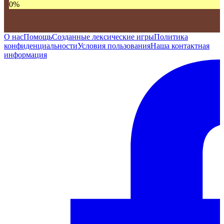
0
%
О нас
Помощь
Созданные лексические игры
Политика
конфиденциальности
Условия пользования
Наша контактная
информация