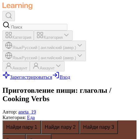
Категория
Категория
Язык
Русский
|
английский (амер.)
Язык
Русский
|
английский (амер.)
Аккаунт
Аккаунт
Зарегистрироваться
Вход
Приготовление пищи: глаголы /
Cooking Verbs
Автор
:
aneta_19
Категория
:
Еда
Найди пару 1
Найди пару 2
Найди пару 3