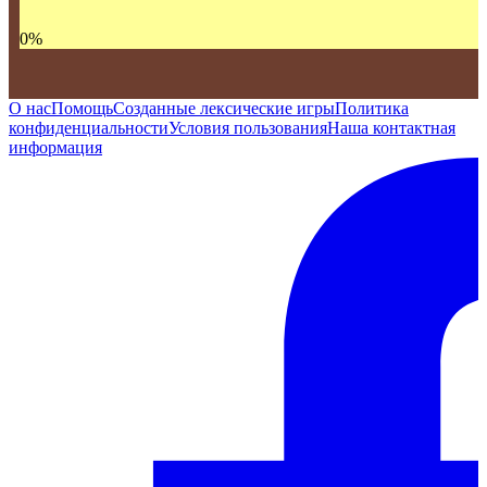
0
%
О нас
Помощь
Созданные лексические игры
Политика
конфиденциальности
Условия пользования
Наша контактная
информация