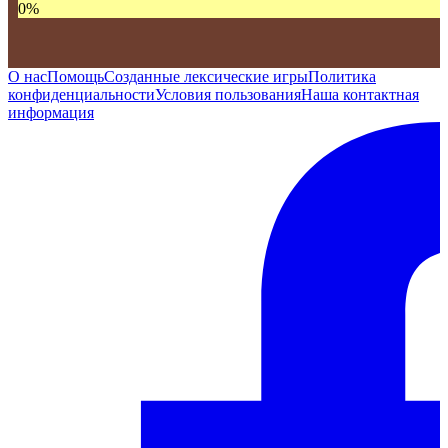
0
%
О нас
Помощь
Созданные лексические игры
Политика
конфиденциальности
Условия пользования
Наша контактная
информация