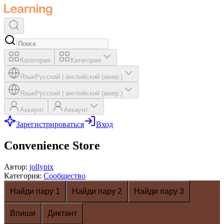
Категория
Категория
Язык
Русский
|
английский (амер.)
Язык
Русский
|
английский (амер.)
Аккаунт
Аккаунт
Зарегистрироваться
Вход
Convenience Store
Автор
:
jollypix
Категория
:
Сообщество
Найди пару 1
Найди пару 2
Найди пару 3
Впиши
Диктант