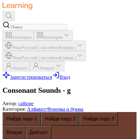
Категория
Категория
Язык
Русский
|
английский (амер.)
Язык
Русский
|
английский (амер.)
Аккаунт
Аккаунт
Зарегистрироваться
Вход
Consonant Sounds - g
Автор
:
calliope
Категория
:
Алфавит/Фонемы и буквы
Найди пару 1
Найди пару 2
Найди пару 3
Впиши
Диктант