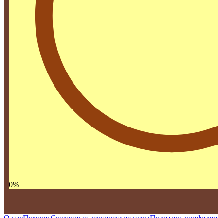
0
%
О нас
Помощь
Созданные лексические игры
Политика конфиден