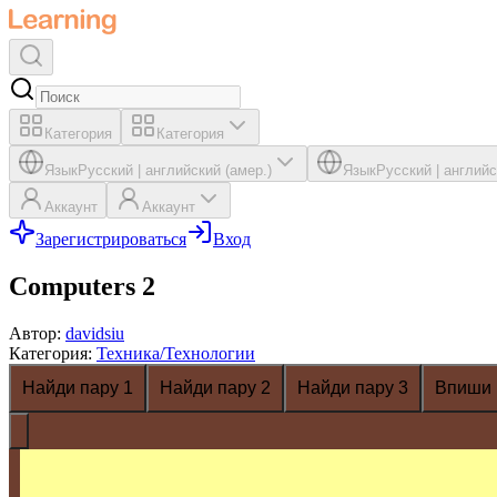
Категория
Категория
Язык
Русский
|
английский (амер.)
Язык
Русский
|
английс
Аккаунт
Аккаунт
Зарегистрироваться
Вход
Computers 2
Автор
:
davidsiu
Категория
:
Техника/Технологии
Найди пару 1
Найди пару 2
Найди пару 3
Впиши